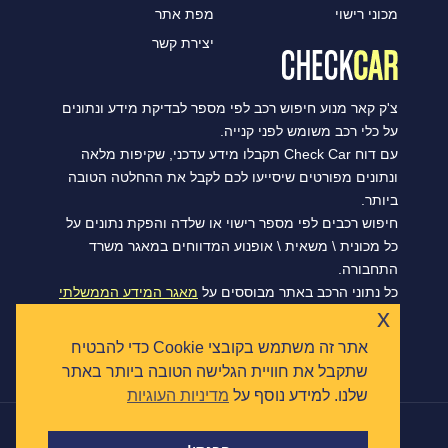
מכוני רישוי
מפת אתר
יצירת קשר
צ'ק קאר מנוע חיפוש רכב לפי מספר לבדיקת מידע ונתונים
על כלי רכב משומש לפני קנייה.
עם דוח Check Car תקבלו מידע עדכני, שקיפות מלאה
ונתונים מפורטים שיסייעו לכם לקבל את ההחלטה הטובה
ביותר.
חיפוש רכבים לפי מספר רישוי או שלדה והפקת נתונים על
כל מכונית \ משאית \ אופנוע המדווחים במאגר משרד
התחבורה.
כל נתוני הרכב באתר מבוססים על
מאגר המידע הממשלתי
x
הפתוח של משרד התחבורה, ומסתנכרנים מדי יום.
אתר זה משתמש בקובצי Cookie כדי להבטיח
שתקבל את חוויית הגלישה הטובה ביותר באתר
שלנו. למידע נוסף על
מדיניות העוגיות
|
הצהרת נגישות
תקנון ומדיניות פרטיות
כל הזכויות שמורות © צ'ק קאר 2026