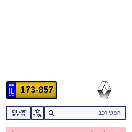
173-857
חפש נתון
בדוח זה
שמור