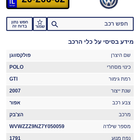
חפש נתון
בדוח זה
שמור
מידע בסיסי על כלי הרכב
שם היצרן
פולקסווגן
כינוי מסחרי
POLO
רמת גימור
GTI
שנת ייצור
2007
צבע רכב
אפור
מרכב
הצ'בק
מספר שילדה
WVWZZZ9NZ7Y050059
נפח מנוע
1791