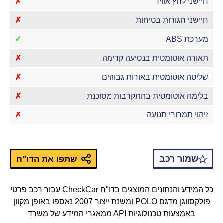
חיישני לחץ אוויר
✗
חיישני חגורות בטיחות
✗
מערכת ABS
✓
תאורה אוטומטית בנסיעה קדימה
✗
שליטה אוטומטית באורות גבוהים
✗
בלימה אוטומטית בהתקרבות מסוכנת
✗
זיהוי תמרורי תנועה
✗
שמור רכב
שתפו את הדו"ח
כל המידע והנתונים המוצגים בדו"ח CheckCar עבור רכב פרטי
פולקסווגן מדגם POLO ומשנת ייצור 2007 נאספו באופן מקוון
באמצעות טכנולוגיות API ממאגרי המידע של משרד