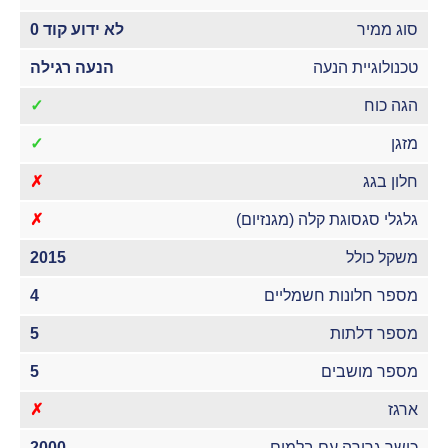
סוג ממיר
לא ידוע קוד 0
טכנולוגיית הנעה
הנעה רגילה
הגה כוח
✓
מזגן
✓
חלון בגג
✗
גלגלי סגסוגת קלה (מגנזיום)
✗
משקל כולל
2015
מספר חלונות חשמליים
4
מספר דלתות
5
מספר מושבים
5
ארגז
✗
כושר גרירה עם בלמים
2000