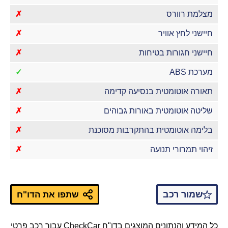
מצלמת רוורס
✗
חיישני לחץ אוויר
✗
חיישני חגורות בטיחות
✗
מערכת ABS
✓
תאורה אוטומטית בנסיעה קדימה
✗
שליטה אוטומטית באורות גבוהים
✗
בלימה אוטומטית בהתקרבות מסוכנת
✗
זיהוי תמרורי תנועה
✗
שמור רכב
שתפו את הדו"ח
כל המידע והנתונים המוצגים בדו"ח CheckCar עבור רכב פרטי