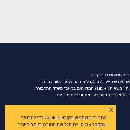
רכב משומש לפני קנייה.
נית \ משאית \ אופנוע המדווחים במאגר משרד התחבורה.
של משרד התחבורה, ומסתנכרנים מדי יום.
x
אתר זה משתמש בקובצי Cookie כדי להבטיח
שתקבל את חוויית הגלישה הטובה ביותר באתר