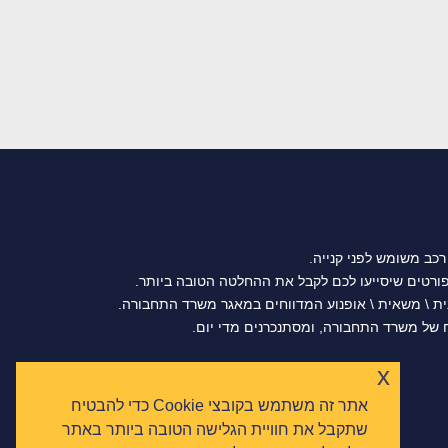
רכב משומש לפני קנייה.
נית \ משאית \ אופנוע המדווחים במאגר משרד התחבורה.
של משרד התחבורה, ומסתנכרנים מדי יום.
x
אתר זה משתמש בקובצי Cookie כדי להבטיח
שתקבל את חוויית הגלישה הטובה ביותר באתר