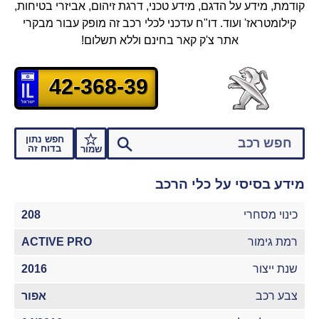
קודמת, מידע על הדגם, מידע טכני, דרגת זיהום, אביזרי בטיחות,
קילומטראז' ועוד.
דו"ח עדכני לכלי רכב זה מופק עבור מבקרי
אתר צ'ק קאר בחינם וללא תשלום!
42-368-39
חפש נתון
בדוח זה
שמור
מידע בסיסי על כלי הרכב
כינוי מסחרי
208
רמת גימור
ACTIVE PRO
שנת ייצור
2016
צבע רכב
אפור