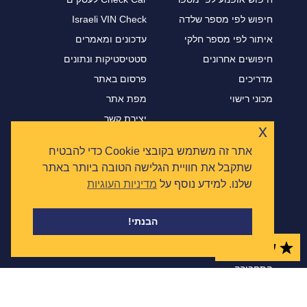
חיפוש לפי מספר שלדה
Israeli VIN Check
איתור לפי מספר חלקי
עדכונים ומאמרים
חיפושים אחרונים
סטטיסטיקות ונתונים
מדריכים
פרסום באתר
מכוני רישוי
מפת אתר
יצירת קשר
x
אתר זה משתמש בקובצי Cookie כדי להבטיח
צ'ק קאר מנוע חיפוש רכב לפי מספר לבדיקת מידע ונתונים
שתקבל את חוויית הגלישה הטובה ביותר באתר
על כלי רכב משומש לפני קנייה.
שלנו. למידע נוסף על
מדיניות העוגיות
עם דוח Check Car תקבלו מידע עדכני, שקיפות מלאה
ונתונים מפורטים שיסייעו לכם לקבל את ההחלטה הטובה
ביותר.
הבנתי!
חיפוש רכבים לפי מספר רישוי או שלדה והפקת נתונים על
שמורים
0
כל מכונית \ משאית \ אופנוע המדווחים במאגר משרד
התחבורה.
כל נתוני הרכב באתר מבוססים על
מאגר המידע הממשלתי
הפתוח של משרד התחבורה, ומסתנכרנים מדי יום.