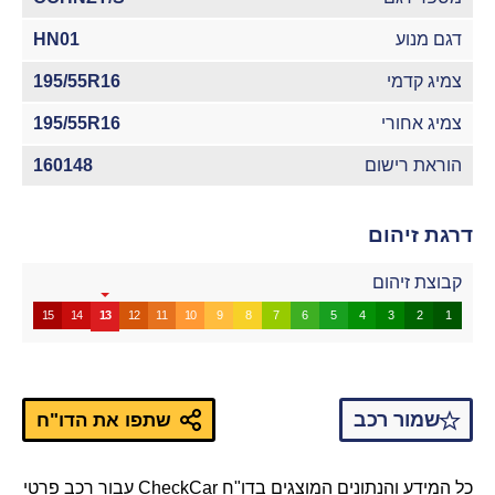
דגם מנוע
HN01
צמיג קדמי
195/55R16
צמיג אחורי
195/55R16
הוראת רישום
160148
דרגת זיהום
קבוצת זיהום
15
14
13
12
11
10
9
8
7
6
5
4
3
2
1
שמור רכב
שתפו את הדו"ח
כל המידע והנתונים המוצגים בדו"ח CheckCar עבור רכב פרטי