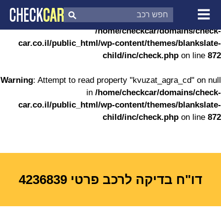
Warning
: Undefined variable $records2 in
/home/checkcar/domains/check-
צ'ק קאר
דוח בדיקת רכב
car.co.il/public_html/wp-content/themes/blankslate-
לפי מספר
child/inc/check.php
on line
872
Warning
: Attempt to read property "kvuzat_agra_cd" on null
in
/home/checkcar/domains/check-
car.co.il/public_html/wp-content/themes/blankslate-
child/inc/check.php
on line
872
דו"ח בדיקה לרכב פרטי 4236839