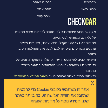
מדריכים
פרסום באתר
מכוני רישוי
מפת אתר
יצירת קשר
צ'ק קאר מנוע חיפוש רכב לפי מספר לבדיקת מידע ונתונים
על כלי רכב משומש לפני קנייה.
עם דוח Check Car תקבלו מידע עדכני, שקיפות מלאה
ונתונים מפורטים שיסייעו לכם לקבל את ההחלטה הטובה
ביותר.
חיפוש רכבים לפי מספר רישוי או שלדה והפקת נתונים על
כל מכונית \ משאית \ אופנוע המדווחים במאגר משרד
התחבורה.
כל נתוני הרכב באתר מבוססים על
מאגר המידע הממשלתי
x
הפתוח של משרד התחבורה, ומסתנכרנים מדי יום.
אתר זה משתמש בקובצי Cookie כדי להבטיח
שתקבל את חוויית הגלישה הטובה ביותר באתר
שלנו. למידע נוסף על
מדיניות העוגיות