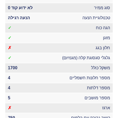
סוג ממיר
לא ידוע קוד 0
טכנולוגיית הנעה
הנעה רגילה
הגה כוח
✓
מזגן
✓
חלון בגג
✗
גלגלי סגסוגת קלה (מגנזיום)
✓
משקל כולל
1700
מספר חלונות חשמליים
4
מספר דלתות
4
מספר מושבים
5
ארגז
✗
כושר גרירה עם בלמים
750