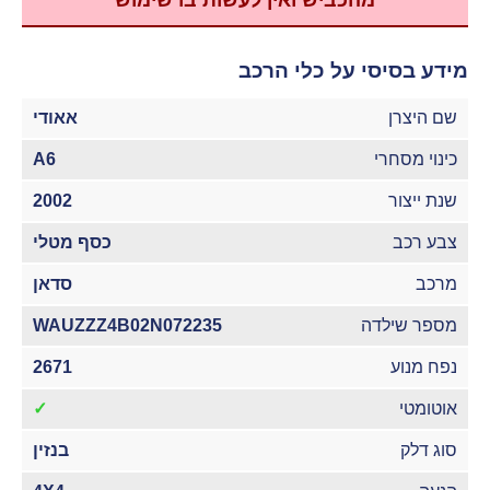
מהכביש ואין לעשות בו שימוש
מידע בסיסי על כלי הרכב
שם היצרן
אאודי
כינוי מסחרי
A6
שנת ייצור
2002
צבע רכב
כסף מטלי
מרכב
סדאן
מספר שילדה
WAUZZZ4B02N072235
נפח מנוע
2671
אוטומטי
✓
סוג דלק
בנזין