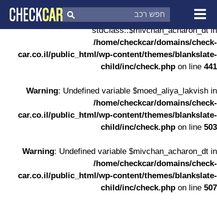
Warning
: Undefined property:
stdClass::$mivchan_acharon_dt in
צ'ק קאר
דוח בדיקת רכב
/home/checkcar/domains/check-
לפי מספר
car.co.il/public_html/wp-content/themes/blankslate-
child/inc/check.php
on line
441
Warning
: Undefined variable $moed_aliya_lakvish in
/home/checkcar/domains/check-
car.co.il/public_html/wp-content/themes/blankslate-
child/inc/check.php
on line
503
Warning
: Undefined variable $mivchan_acharon_dt in
/home/checkcar/domains/check-
car.co.il/public_html/wp-content/themes/blankslate-
child/inc/check.php
on line
507