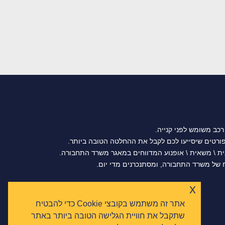
רכב משומש לפני קנייה.
נית \ משאית \ אופנוע המדווחים במאגר משרד התחבורה.
של משרד התחבורה, ומסתנכרנים מדי יום.
x
אתר זה משתמש בקובצי Cookie כדי להבטיח
שתקבל את חוויית הגלישה הטובה ביותר באתר