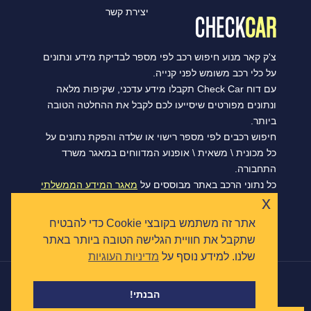
יצירת קשר
צ'ק קאר מנוע חיפוש רכב לפי מספר לבדיקת מידע ונתונים
על כלי רכב משומש לפני קנייה.
עם דוח Check Car תקבלו מידע עדכני, שקיפות מלאה
ונתונים מפורטים שיסייעו לכם לקבל את ההחלטה הטובה
ביותר.
חיפוש רכבים לפי מספר רישוי או שלדה והפקת נתונים על
כל מכונית \ משאית \ אופנוע המדווחים במאגר משרד
התחבורה.
כל נתוני הרכב באתר מבוססים על
מאגר המידע הממשלתי
x
הפתוח של משרד התחבורה, ומסתנכרנים מדי יום.
אתר זה משתמש בקובצי Cookie כדי להבטיח
שתקבל את חוויית הגלישה הטובה ביותר באתר
שלנו. למידע נוסף על
מדיניות העוגיות
|
הצהרת נגישות
תקנון ומדיניות פרטיות
כל הזכויות שמורות © צ'ק קאר 2026
הבנתי!