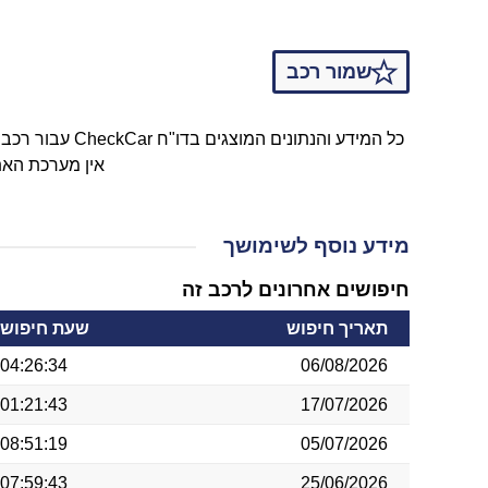
שמור רכב
כל המידע והנתונים המוצגים בדו"ח CheckCar עבור רכב פרטי סיאט מדגם IBIZA ומשנת ייצור 2023 נאספו באופן מקוון באמצעות טכנולוגיות API ממאגרי המידע של משרד התחבורה.
אין מערכת האת
מידע נוסף לשימושך
חיפושים אחרונים לרכב זה
תאריך חיפוש
שעת חיפוש
04:26:34
06/08/2026
01:21:43
17/07/2026
08:51:19
05/07/2026
07:59:43
25/06/2026