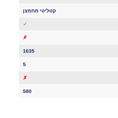
קטליטי מחמצן
✓
✗
1635
5
✗
580