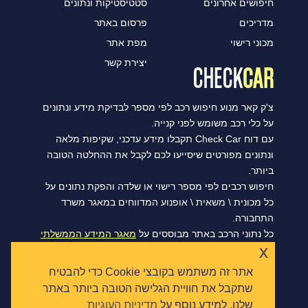
חיפושים אחרונים
סטטיסטיקות ונתונים
מדריכים
פרסום באתר
מכוני רישוי
מפת אתר
יצירת קשר
צ'ק קאר מנוע חיפוש רכב לפי מספר לבדיקת מידע ונתונים
על כלי רכב משומש לפני קנייה.
עם דוח Check Car תקבלו מידע עדכני, שקיפות מלאה
ונתונים מפורטים שיסייעו לכם לקבל את ההחלטה הטובה
ביותר.
חיפוש רכבים לפי מספר רישוי או שלדה והפקת נתונים על
כל מכונית \ משאית \ אופנוע המדווחים במאגר משרד
התחבורה.
כל נתוני הרכב באתר מבוססים על
מאגר המידע הממשלתי
x
הפתוח של משרד התחבורה, ומסתנכרנים מדי יום.
אתר זה משתמש בקובצי Cookie כדי להבטיח
שתקבל את חוויית הגלישה הטובה ביותר באתר
שלנו. למידע נוסף על
מדיניות העוגיות