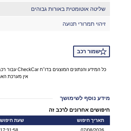
שליטה אוטומטית באורות גבוהים
זיהוי תמרורי תנועה
שמור רכב
כל המידע והנתונים המוצגים בדו"ח CheckCar עבור רכב פרטי יונדאי מדגם I20 ומשנת ייצור 2010 נאספו באופן מקוון באמצעות טכנולוגיות API ממאגרי המידע של משרד התחבורה.
אין מערכת האת
מידע נוסף לשימושך
חיפושים אחרונים לרכב זה
תאריך חיפוש
שעת חיפוש
17:31:58
07/08/2026