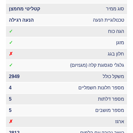
סוג ממיר
קטליטי מחמצן
טכנולוגיית הנעה
הנעה רגילה
הגה כוח
✓
מזגן
✓
חלון בגג
✗
גלגלי סגסוגת קלה (מגנזיום)
✓
משקל כולל
2949
מספר חלונות חשמליים
4
מספר דלתות
5
מספר מושבים
5
ארגז
✗
כושר גרירה עם בלמים
2812