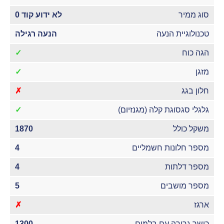
סוג ממיר
לא ידוע קוד 0
טכנולוגיית הנעה
הנעה רגילה
הגה כוח
✓
מזגן
✓
חלון בגג
✗
גלגלי סגסוגת קלה (מגנזיום)
✓
משקל כולל
1870
מספר חלונות חשמליים
4
מספר דלתות
4
מספר מושבים
5
ארגז
✗
כושר גרירה עם בלמים
1300