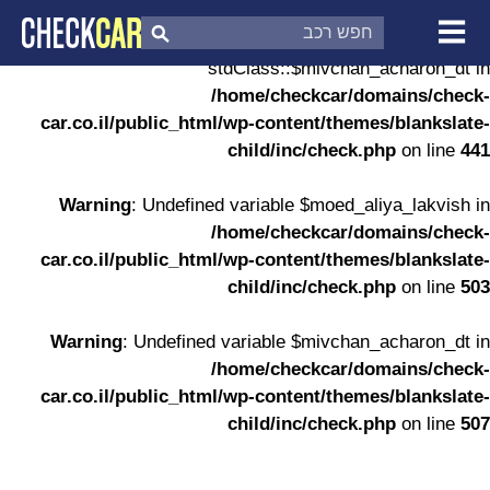
Warning
: Undefined property:
stdClass::$mivchan_acharon_dt in
צ'ק קאר
דוח בדיקת רכב
/home/checkcar/domains/check-
לפי מספר
car.co.il/public_html/wp-content/themes/blankslate-
child/inc/check.php
on line
441
Warning
: Undefined variable $moed_aliya_lakvish in
/home/checkcar/domains/check-
car.co.il/public_html/wp-content/themes/blankslate-
child/inc/check.php
on line
503
Warning
: Undefined variable $mivchan_acharon_dt in
/home/checkcar/domains/check-
car.co.il/public_html/wp-content/themes/blankslate-
child/inc/check.php
on line
507