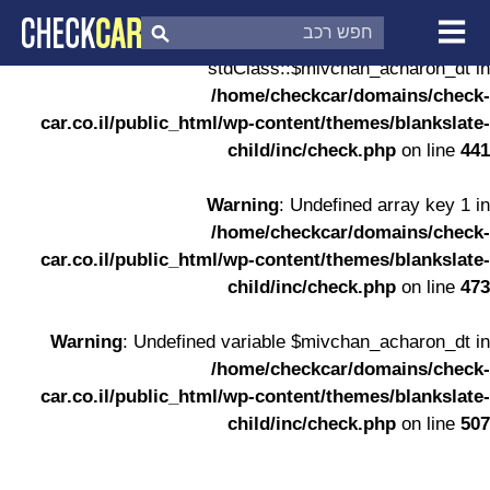
Warning
: Undefined property:
stdClass::$mivchan_acharon_dt in
צ'ק קאר
דוח בדיקת רכב
/home/checkcar/domains/check-
לפי מספר
car.co.il/public_html/wp-content/themes/blankslate-
child/inc/check.php
on line
441
Warning
: Undefined array key 1 in
/home/checkcar/domains/check-
car.co.il/public_html/wp-content/themes/blankslate-
child/inc/check.php
on line
473
Warning
: Undefined variable $mivchan_acharon_dt in
/home/checkcar/domains/check-
car.co.il/public_html/wp-content/themes/blankslate-
child/inc/check.php
on line
507