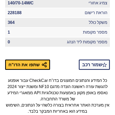
צמיג אחורי
140/70-14M/C
הוראת רישום
228188
משקל כולל
364
מספר מקומות
1
מספר מקומות ליד הנהג
0
שמור רכב
שתפו את הדו"ח
כל המידע והנתונים המוצגים בדו"ח CheckCar עבור אופנוע
להגשת עזרה ראשונה הונדה מדגם NF10 ומשנת ייצור 2024
נאספו באופן מקוון באמצעות טכנולוגיות API ממאגרי המידע
של משרד התחבורה.
אין מערכת האתר אחראית בצורה כלשהי על הנתונים, השימוש
במידע הוא באחריות המבקר בלבד.