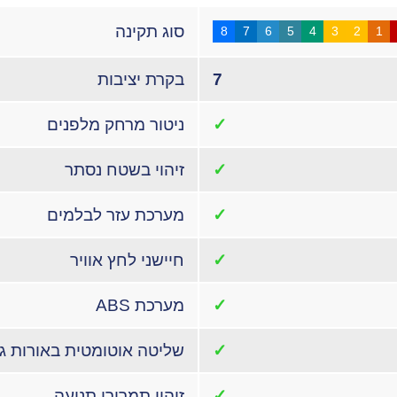
סוג תקינה
8
7
6
5
4
3
2
1
7
בקרת יציבות
✓
ניטור מרחק מלפנים
✓
זיהוי בשטח נסתר
✓
מערכת עזר לבלמים
✓
חיישני לחץ אוויר
✓
מערכת ABS
✓
שליטה אוטומטית באורות ג
✓
זיהוי תמרורי תנועה