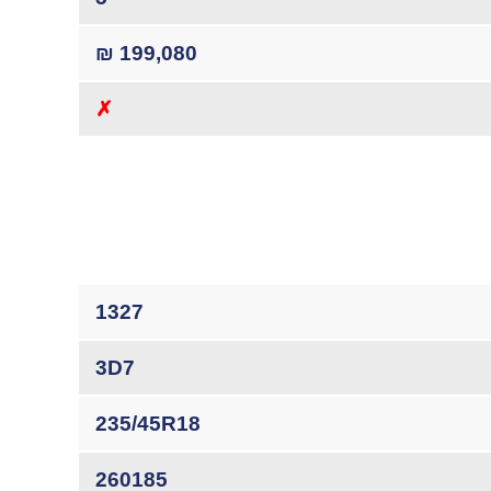
199,080 ₪
✗
1327
3D7
235/45R18
260185