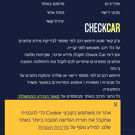
מדריכים
פרסום באתר
מכוני רישוי
מפת אתר
יצירת קשר
צ'ק קאר מנוע חיפוש רכב לפי מספר לבדיקת מידע ונתונים
על כלי רכב משומש לפני קנייה.
עם דוח Check Car תקבלו מידע עדכני, שקיפות מלאה
ונתונים מפורטים שיסייעו לכם לקבל את ההחלטה הטובה
ביותר.
חיפוש רכבים לפי מספר רישוי או שלדה והפקת נתונים על
כל מכונית \ משאית \ אופנוע המדווחים במאגר משרד
התחבורה.
כל נתוני הרכב באתר מבוססים על
מאגר המידע הממשלתי
x
הפתוח של משרד התחבורה, ומסתנכרנים מדי יום.
אתר זה משתמש בקובצי Cookie כדי להבטיח
שתקבל את חוויית הגלישה הטובה ביותר באתר
שלנו. למידע נוסף על
מדיניות העוגיות