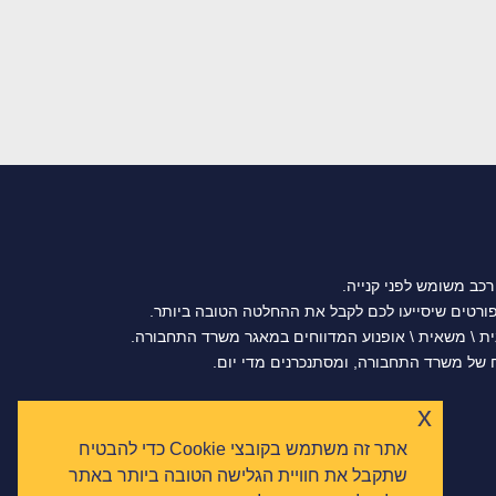
רכב משומש לפני קנייה.
נית \ משאית \ אופנוע המדווחים במאגר משרד התחבורה.
של משרד התחבורה, ומסתנכרנים מדי יום.
x
אתר זה משתמש בקובצי Cookie כדי להבטיח
שתקבל את חוויית הגלישה הטובה ביותר באתר