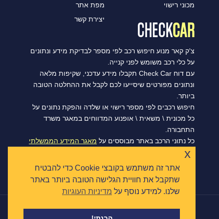
מכוני רישוי
מפת אתר
יצירת קשר
צ'ק קאר מנוע חיפוש רכב לפי מספר לבדיקת מידע ונתונים
על כלי רכב משומש לפני קנייה.
עם דוח Check Car תקבלו מידע עדכני, שקיפות מלאה
ונתונים מפורטים שיסייעו לכם לקבל את ההחלטה הטובה
ביותר.
חיפוש רכבים לפי מספר רישוי או שלדה והפקת נתונים על
כל מכונית \ משאית \ אופנוע המדווחים במאגר משרד
התחבורה.
כל נתוני הרכב באתר מבוססים על
מאגר המידע הממשלתי
x
הפתוח של משרד התחבורה, ומסתנכרנים מדי יום.
אתר זה משתמש בקובצי Cookie כדי להבטיח
שתקבל את חוויית הגלישה הטובה ביותר באתר
שלנו. למידע נוסף על
מדיניות העוגיות
|
הצהרת נגישות
תקנון ומדיניות פרטיות
כל הזכויות שמורות © צ'ק קאר 2026
הבנתי!