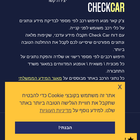
יצירת קשר
צ'ק קאר מנוע חיפוש רכב לפי מספר לבדיקת מידע ונתונים
על כלי רכב משומש לפני קנייה.
עם דוח Check Car תקבלו מידע עדכני, שקיפות מלאה
ונתונים מפורטים שיסייעו לכם לקבל את ההחלטה הטובה
ביותר.
חיפוש רכבים לפי מספר רישוי או שלדה והפקת נתונים על
כל מכונית \ משאית \ אופנוע המדווחים במאגר משרד
התחבורה.
כל נתוני הרכב באתר מבוססים על
מאגר המידע הממשלתי
x
הפתוח של משרד התחבורה, ומסתנכרנים מדי יום.
אתר זה משתמש בקובצי Cookie כדי להבטיח
שתקבל את חוויית הגלישה הטובה ביותר באתר
שלנו. למידע נוסף על
מדיניות העוגיות
|
הצהרת נגישות
תקנון ומדיניות פרטיות
כל הזכויות שמורות © צ'ק קאר 2026
הבנתי!
שמורים
0