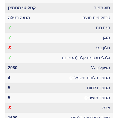
סוג ממיר
קטליטי מחמצן
טכנולוגיית הנעה
הנעה רגילה
הגה כוח
✓
מזגן
✓
חלון בגג
✗
גלגלי סגסוגת קלה (מגנזיום)
✓
משקל כולל
2080
מספר חלונות חשמליים
4
מספר דלתות
5
מספר מושבים
5
ארגז
✗
כושר גרירה עם בלמים
1600