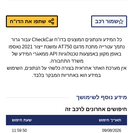
שמור רכב
שתפו את הדו"ח
כל המידע והנתונים המוצגים בדו"ח CheckCar עבור גרור
נתמך עטרייה מתכת מדגם AT750 ומשנת ייצור 2021 נאספו
באופן מקוון באמצעות טכנולוגיות API ממאגרי המידע של
משרד התחבורה.
אין מערכת האתר אחראית בצורה כלשהי על הנתונים, השימוש
במידע הוא באחריות המבקר בלבד.
מידע נוסף לשימושך
חיפושים אחרונים לרכב זה
תאריך חיפוש
שעת חיפוש
11:59:50
09/08/2026