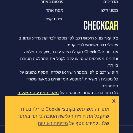
מדריכים
פרסום באתר
מכוני רישוי
מפת אתר
יצירת קשר
צ'ק קאר מנוע חיפוש רכב לפי מספר לבדיקת מידע ונתונים
על כלי רכב משומש לפני קנייה.
עם דוח Check Car תקבלו מידע עדכני, שקיפות מלאה
ונתונים מפורטים שיסייעו לכם לקבל את ההחלטה הטובה
ביותר.
חיפוש רכבים לפי מספר רישוי או שלדה והפקת נתונים על
כל מכונית \ משאית \ אופנוע המדווחים במאגר משרד
התחבורה.
כל נתוני הרכב באתר מבוססים על
מאגר המידע הממשלתי
x
הפתוח של משרד התחבורה, ומסתנכרנים מדי יום.
אתר זה משתמש בקובצי Cookie כדי להבטיח
שתקבל את חוויית הגלישה הטובה ביותר באתר
שלנו. למידע נוסף על
מדיניות העוגיות
|
הצהרת נגישות
תקנון ומדיניות פרטיות