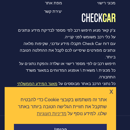
מכוני רישוי
מפת אתר
יצירת קשר
צ'ק קאר מנוע חיפוש רכב לפי מספר לבדיקת מידע ונתונים
על כלי רכב משומש לפני קנייה.
עם דוח Check Car תקבלו מידע עדכני, שקיפות מלאה
ונתונים מפורטים שיסייעו לכם לקבל את ההחלטה הטובה
ביותר.
חיפוש רכבים לפי מספר רישוי או שלדה והפקת נתונים על
כל מכונית \ משאית \ אופנוע המדווחים במאגר משרד
התחבורה.
כל נתוני הרכב באתר מבוססים על
מאגר המידע הממשלתי
x
הפתוח של משרד התחבורה, ומסתנכרנים מדי יום.
אתר זה משתמש בקובצי Cookie כדי להבטיח
שתקבל את חוויית הגלישה הטובה ביותר באתר
שלנו. למידע נוסף על
מדיניות העוגיות
|
הצהרת נגישות
תקנון ומדיניות פרטיות
כל הזכויות שמורות © צ'ק קאר 2026
הבנתי!