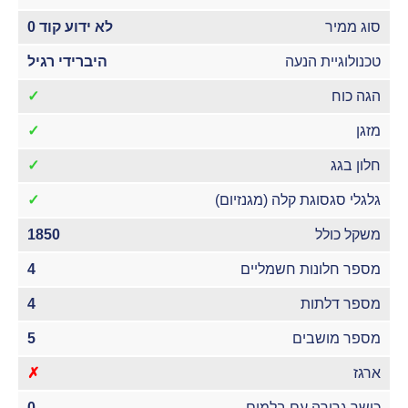
סוג ממיר
לא ידוע קוד 0
טכנולוגיית הנעה
היברידי רגיל
הגה כוח
✓
מזגן
✓
חלון בגג
✓
גלגלי סגסוגת קלה (מגנזיום)
✓
משקל כולל
1850
מספר חלונות חשמליים
4
מספר דלתות
4
מספר מושבים
5
ארגז
✗
כושר גרירה עם בלמים
0