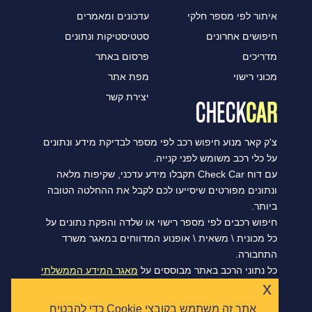
איתור לפי מספר חלקי
עדכונים ומאמרים
חיפושים אחרונים
סטטיסטיקות ונתונים
מדריכים
פרסום באתר
מכוני רישוי
מפת אתר
יצירת קשר
צ'ק קאר מנוע חיפוש רכב לפי מספר לבדיקת מידע ונתונים
על כלי רכב משומש לפני קנייה.
עם דוח Check Car תקבלו מידע עדכני, שקיפות מלאה
ונתונים מפורטים שיסייעו לכם לקבל את ההחלטה הטובה
ביותר.
חיפוש רכבים לפי מספר רישוי או שלדה והפקת נתונים על
כל מכונית \ משאית \ אופנוע המדווחים במאגר משרד
התחבורה.
כל נתוני הרכב באתר מבוססים על
מאגר המידע הממשלתי
x
הפתוח של משרד התחבורה, ומסתנכרנים מדי יום.
אתר זה משתמש בקובצי Cookie כדי להבטיח