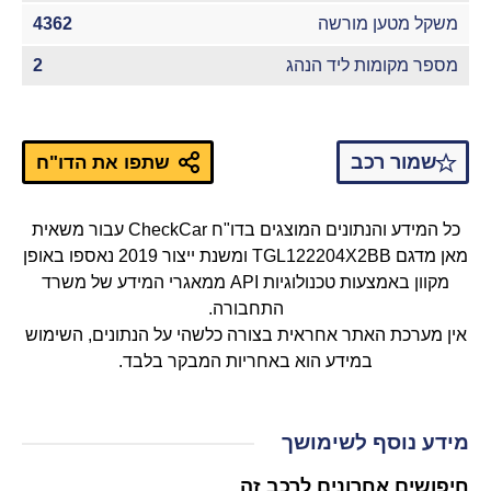
משקל מטען מורשה
4362
מספר מקומות ליד הנהג
2
שמור רכב
שתפו את הדו"ח
כל המידע והנתונים המוצגים בדו"ח CheckCar עבור משאית
מאן מדגם TGL122204X2BB ומשנת ייצור 2019 נאספו באופן
מקוון באמצעות טכנולוגיות API ממאגרי המידע של משרד
התחבורה.
אין מערכת האתר אחראית בצורה כלשהי על הנתונים, השימוש
במידע הוא באחריות המבקר בלבד.
מידע נוסף לשימושך
חיפושים אחרונים לרכב זה