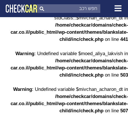
Warning
: Undefined property:
stdClass::$mivchan_acharon_dt in
צ'ק קאר
דוח בדיקת רכב
/home/checkcar/domains/check-
לפי מספר
car.co.il/public_html/wp-content/themes/blankslate-
child/inc/check.php
on line
441
Warning
: Undefined variable $moed_aliya_lakvish in
/home/checkcar/domains/check-
car.co.il/public_html/wp-content/themes/blankslate-
child/inc/check.php
on line
503
Warning
: Undefined variable $mivchan_acharon_dt in
/home/checkcar/domains/check-
car.co.il/public_html/wp-content/themes/blankslate-
child/inc/check.php
on line
507