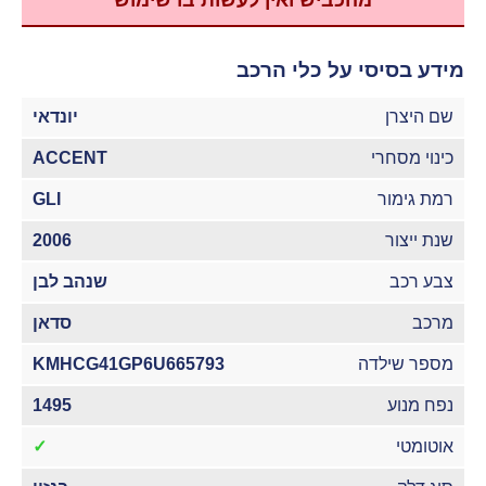
מהכביש ואין לעשות בו שימוש
מידע בסיסי על כלי הרכב
שם היצרן
יונדאי
כינוי מסחרי
ACCENT
רמת גימור
GLI
שנת ייצור
2006
צבע רכב
שנהב לבן
מרכב
סדאן
מספר שילדה
KMHCG41GP6U665793
נפח מנוע
1495
אוטומטי
✓