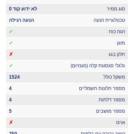
סוג ממיר
לא ידוע קוד 0
טכנולוגיית הנעה
הנעה רגילה
הגה כוח
✓
מזגן
✓
חלון בגג
✗
גלגלי סגסוגת קלה (מגנזיום)
✓
משקל כולל
1524
מספר חלונות חשמליים
4
מספר דלתות
4
מספר מושבים
5
ארגז
✗
כושר גרירה עם בלמים
750