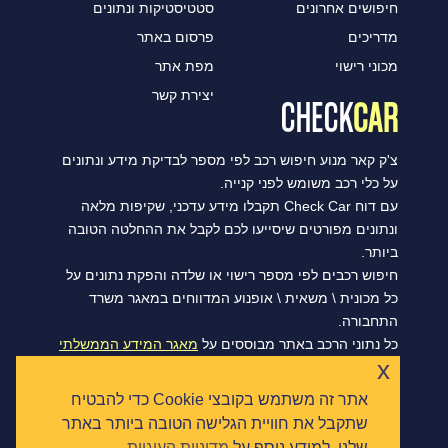
חיפושים אחרונים
סטטיסטיקות ונתונים
מדריכים
פרסום באתר
מכוני רישוי
מפת אתר
יצירת קשר
צ'ק קאר מנוע חיפוש רכב לפי מספר לבדיקת מידע ונתונים
על כלי רכב משומש לפני קנייה.
עם דוח Check Car תקבלו מידע עדכני, שקיפות מלאה
ונתונים מפורטים שיסייעו לכם לקבל את ההחלטה הטובה
ביותר.
חיפוש רכבים לפי מספר רישוי או שלדה והפקת נתונים על
כל מכונית \ משאית \ אופנוע המדווחים במאגר משרד
התחבורה.
כל נתוני הרכב באתר מבוססים על
מאגר המידע הממשלתי
x
הפתוח של משרד התחבורה, ומסתנכרנים מדי יום.
אתר זה משתמש בקובצי Cookie כדי להבטיח
שתקבל את חוויית הגלישה הטובה ביותר באתר
שלנו. למידע נוסף על
מדיניות העוגיות