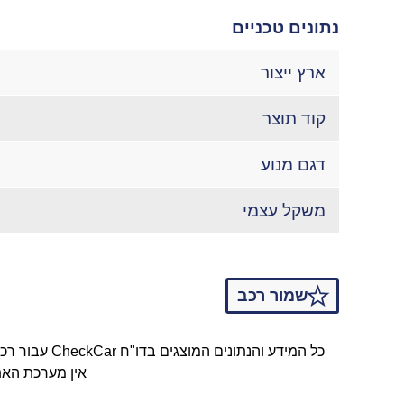
נתונים טכניים
ארץ ייצור
קוד תוצר
דגם מנוע
משקל עצמי
שמור רכב
כל המידע והנתונים המוצגים בדו"ח CheckCar עבור רכב אאודי מדגם 813233 ומשנת ייצור 1986 נאספו באופן מקוון באמצעות טכנולוגיות API ממאגרי המידע של משרד התחבורה.
אין מערכת האת