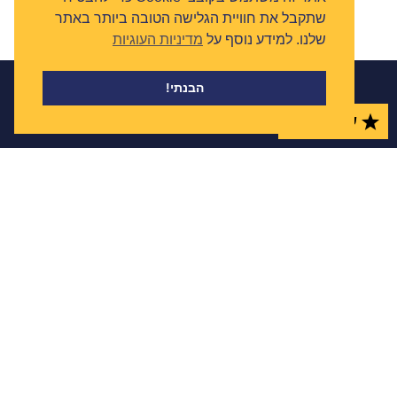
שתקבל את חוויית הגלישה הטובה ביותר באתר
שלנו. למידע נוסף על
מדיניות העוגיות
הבנתי!
עוד באתר
ניווט מהיר
שמורים
0
חיפוש רכב לפי מספר
אודות
חיפוש אופנוע לפי מספר
Check Car לעסקים
חיפוש לפי מספר שלדה
Israeli VIN Check
איתור לפי מספר חלקי
עדכונים ומאמרים
חיפושים אחרונים
סטטיסטיקות ונתונים
מדריכים
פרסום באתר
מכוני רישוי
מפת אתר
יצירת קשר
צ'ק קאר מנוע חיפוש רכב לפי מספר לבדיקת מידע ונתונים
על כלי רכב משומש לפני קנייה.