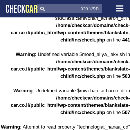
Warning
: Undefined property:
stdClass::$mivchan_acharon_dt in
צ'ק קאר
דוח בדיקת רכב
/home/checkcar/domains/check-
לפי מספר
car.co.il/public_html/wp-content/themes/blankslate-
child/inc/check.php
on line
441
Warning
: Undefined variable $moed_aliya_lakvish in
/home/checkcar/domains/check-
car.co.il/public_html/wp-content/themes/blankslate-
child/inc/check.php
on line
503
Warning
: Undefined variable $mivchan_acharon_dt in
/home/checkcar/domains/check-
car.co.il/public_html/wp-content/themes/blankslate-
child/inc/check.php
on line
507
Warning
: Attempt to read property "technologiat_hanaa_cd"