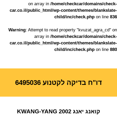
on array in
/home/checkcar/domains/check-
car.co.il/public_html/wp-content/themes/blankslate-
child/inc/check.php
on line
836
Warning
: Attempt to read property "kvuzat_agra_cd" on
array in
/home/checkcar/domains/check-
car.co.il/public_html/wp-content/themes/blankslate-
child/inc/check.php
on line
880
דו"ח בדיקה לקטנוע 6495036
קואנג יאנג
2002
KWANG-YANG