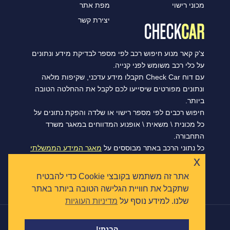
מכוני רישוי
מפת אתר
יצירת קשר
צ'ק קאר מנוע חיפוש רכב לפי מספר לבדיקת מידע ונתונים
על כלי רכב משומש לפני קנייה.
עם דוח Check Car תקבלו מידע עדכני, שקיפות מלאה
ונתונים מפורטים שיסייעו לכם לקבל את ההחלטה הטובה
ביותר.
חיפוש רכבים לפי מספר רישוי או שלדה והפקת נתונים על
כל מכונית \ משאית \ אופנוע המדווחים במאגר משרד
התחבורה.
כל נתוני הרכב באתר מבוססים על
מאגר המידע הממשלתי
x
הפתוח של משרד התחבורה, ומסתנכרנים מדי יום.
אתר זה משתמש בקובצי Cookie כדי להבטיח
שתקבל את חוויית הגלישה הטובה ביותר באתר
שלנו. למידע נוסף על
מדיניות העוגיות
|
הצהרת נגישות
תקנון ומדיניות פרטיות
כל הזכויות שמורות © צ'ק קאר 2026
הבנתי!