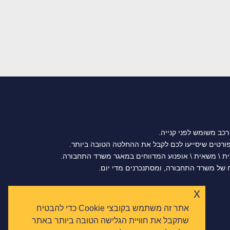
רכב משומש לפני קנייה.
נית \ משאית \ אופנוע המדווחים במאגר משרד התחבורה.
של משרד התחבורה, ומסתנכרנים מדי יום.
x
אתר זה משתמש בקובצי Cookie כדי להבטיח
שתקבל את חוויית הגלישה הטובה ביותר באתר