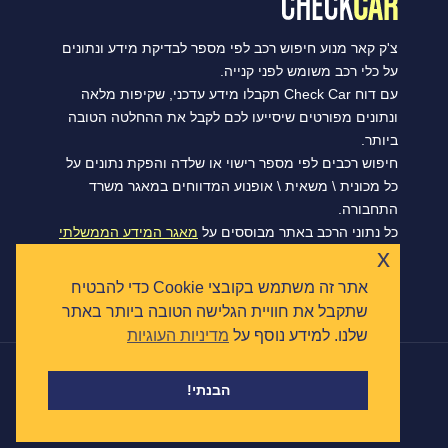
צ'ק קאר מנוע חיפוש רכב לפי מספר לבדיקת מידע ונתונים
על כלי רכב משומש לפני קנייה.
עם דוח Check Car תקבלו מידע עדכני, שקיפות מלאה
ונתונים מפורטים שיסייעו לכם לקבל את ההחלטה הטובה
ביותר.
חיפוש רכבים לפי מספר רישוי או שלדה והפקת נתונים על
כל מכונית \ משאית \ אופנוע המדווחים במאגר משרד
התחבורה.
כל נתוני הרכב באתר מבוססים על
מאגר המידע הממשלתי
x
הפתוח של משרד התחבורה, ומסתנכרנים מדי יום.
אתר זה משתמש בקובצי Cookie כדי להבטיח
שתקבל את חוויית הגלישה הטובה ביותר באתר
שלנו. למידע נוסף על
מדיניות העוגיות
|
הצהרת נגישות
תקנון ומדיניות פרטיות
כל הזכויות שמורות © צ'ק קאר 2026
הבנתי!