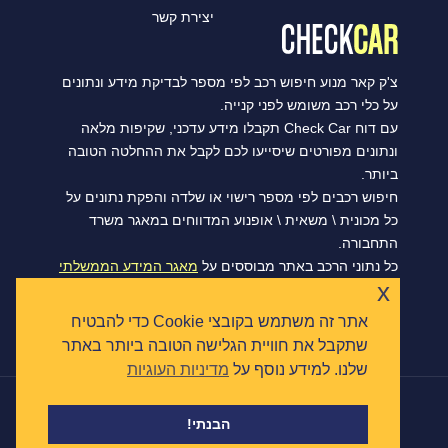
יצירת קשר
צ'ק קאר מנוע חיפוש רכב לפי מספר לבדיקת מידע ונתונים
על כלי רכב משומש לפני קנייה.
עם דוח Check Car תקבלו מידע עדכני, שקיפות מלאה
ונתונים מפורטים שיסייעו לכם לקבל את ההחלטה הטובה
ביותר.
חיפוש רכבים לפי מספר רישוי או שלדה והפקת נתונים על
כל מכונית \ משאית \ אופנוע המדווחים במאגר משרד
התחבורה.
כל נתוני הרכב באתר מבוססים על
מאגר המידע הממשלתי
x
הפתוח של משרד התחבורה, ומסתנכרנים מדי יום.
אתר זה משתמש בקובצי Cookie כדי להבטיח
שתקבל את חוויית הגלישה הטובה ביותר באתר
שלנו. למידע נוסף על
מדיניות העוגיות
|
הצהרת נגישות
תקנון ומדיניות פרטיות
כל הזכויות שמורות © צ'ק קאר 2026
הבנתי!